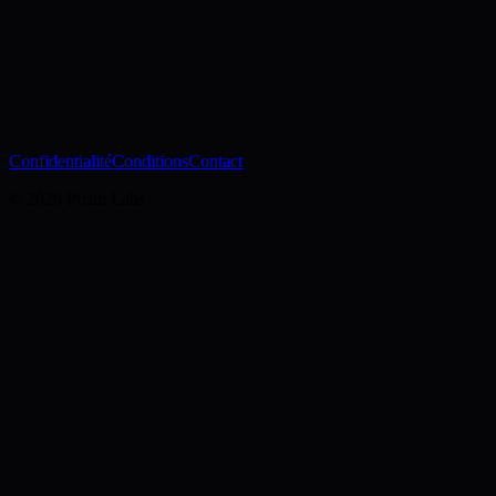
Prism Labs (Turin, Italie) est le responsable des données limitées
décrites dans cette politique. Pour toute question ou demande
relative à la confidentialité, écris à prismlabs@icloud.com.
Confidentialité
Conditions
Contact
© 2026 Prism Labs